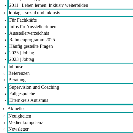
2011 | Leben lernen: Inklusiv weiterbilden
Jobtag – sozial und inklusiv
Für Fachkräfte
Infos für Aussteller:innen
Ausstellerverzeichnis
Rahmenprogramm 2025
Häufig gestellte Fragen
2025 | Jobtag
2023 | Jobtag
Inhouse
Referenzen
Beratung
Supervision und Coaching
Fallgespräche
Elternkreis Autismus
Aktuelles
Neuigkeiten
Medienkompetenz
Newsletter