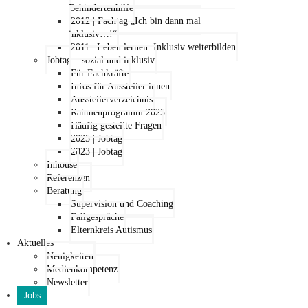
Behindertenhilfe
2012 | Fachtag „Ich bin dann mal
inklusiv…!“
2011 | Leben lernen: Inklusiv weiterbilden
Jobtag – sozial und inklusiv
Für Fachkräfte
Infos für Aussteller:innen
Ausstellerverzeichnis
Rahmenprogramm 2025
Häufig gestellte Fragen
2025 | Jobtag
2023 | Jobtag
Inhouse
Referenzen
Beratung
Supervision und Coaching
Fallgespräche
Elternkreis Autismus
Aktuelles
Neuigkeiten
Medienkompetenz
Newsletter
Jobs