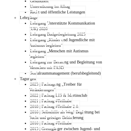
Gesundheit
Unterstützung im Alltag
Recht und öffentliche Leistungen
Lehrgänge
Lehrgang Unterstützte Kommunikation
(UK) 2026
Lehrgang Budgetbegleitung 2025
Lehrgang „Kinder und Jugendliche mit
Autismus begleiten“
Lehrgang „Menschen mit Autismus
begleiten“
Lehrgang zur Beratung und Begleitung von
Menschen mit FASD
Sozialraummanagement (berufsbegleitend)
Tagungen
2023 | Fachtagung „Treiber für
Veränderungen“
2022 | Fachtag LIS & Martinsclub
2021 | Fachtag #Teilhabe
2018 | Fachtag #Teilhabe 2.0.
2016 | Selbsthilfe als Weg! Begleitung bei
Sucht und geistiger Behinderung
2016 | Fachtag #Teilhabe
2013 | Grenzgänger zwischen Jugend- und