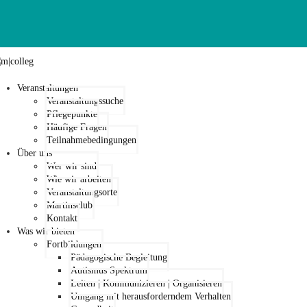
Veranstaltungen
Veranstaltungssuche
Pflegepunkte
Häufige Fragen
Teilnahmebedingungen
Über uns
Wer wir sind
Wie wir arbeiten
Veranstaltungsorte
Martinsclub
Kontakt
Was wir bieten
Fortbildungen
Pädagogische Begleitung
Autismus Spektrum
Leiten | Kommunizieren | Organisieren
Umgang mit herausforderndem Verhalten