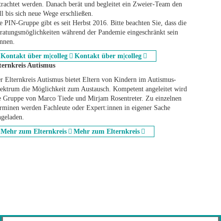
trachtet werden. Danach berät und begleitet ein Zweier-Team den
ll bis sich neue Wege erschließen.
e PIN-Gruppe gibt es seit Herbst 2016. Bitte beachten Sie, dass die
ratungsmöglichkeiten während der Pandemie eingeschränkt sein
nnen.
Kontakt über m|colleg
Kontakt über m|colleg
ternkreis Autismus
r Elternkreis Autismus bietet Eltern von Kindern im Autismus-
ektrum die Möglichkeit zum Austausch. Kompetent angeleitet wird
e Gruppe von Marco Tiede und Mirjam Rosentreter. Zu einzelnen
rminen werden Fachleute oder Expert:innen in eigener Sache
ngeladen.
Mehr zum Elternkreis
Mehr zum Elternkreis