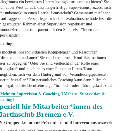
lleg*innen ein bewährtes Unterstützungsinstrument zu bieten? Sie
gen dabei Wert darauf, dass längerfristige Supervisionsprozesse sich
cht unbemerkt in einen Leerlauf entwickeln? Gemeinsam mit Ihnen
s auftraggebende Person legen wir eine Evaluationsmethode fest, die
n geschützten Rahmen einer Supervision respektiert und
mmunizieren dies transparent mit den Supervisor*innen und
pervisanden.
aching
e möchten Ihre individuellen Kompetenzen und Ressourcen
fdecken oder ausbauen? Sie möchten lernen, Konfliktsituationen
sser zu begegnen? Oder Sie sind vielleicht in der Rolle einer
itungskraft und möchten es einer Person in Ihrem Team
möglichen, sich vor dem Hintergrund von Veränderungsprozessen
sser aufzustellen? Ein persönliches Coaching kann dann hilfreich
in – egal, ob Sie Berufseinsteiger*in, Fach- oder Führungskraft sind.
Mehr zu Supervision & Coaching
Mehr zu Supervision &
aching
peziell für Mitarbeiter*innen des
artinsclub Bremen e.V.
N-Gruppe: das interne Präventions- und Interventionsnetzwerk