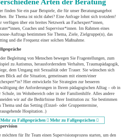
erschiedene Arten der Beratung
er finden Sie ein paar Beispiele, die für unser Beratungsangebot
ehen. Ihr Thema ist nicht dabei? Eine Anfrage lohnt sich trotzdem!
r verfügen über ein breites Netzwerk an Fachexpert*innen,
rater*innen, Coaches und Supervisor*innen. Im Rahmen eines
house-Auftrags bestimmen Sie Thema, Ziele, Zielgruppe(n), das
tting und die Frequenz einer solchen Maßnahme.
llgespräche
 der Begleitung von Menschen bewegen Sie Fragestellungen, zum
ispiel zu Autismus, herausforderndem Verhalten, Traumapädagogik,
lege, dem Umgang mit Sexualität oder Trauer. Sie wünschen sich
nen Blick auf die Situation, gemeinsam mit einem/einer
chexpert*in? Hier entwickeln Sie Strategien zur besseren
wältigung der Anforderungen in Ihrem pädagogischen Alltag – ob in
r Schule, im Wohnbereich oder in der Familienhilfe. Alles andere
hneiden wir auf die Bedürfnisse Ihrer Institution zu: Sie bestimmen
s Thema und das Setting (Einzel- oder Gruppentermine,
rausgehende Hospitation..)
Mehr zu Fallgesprächen
Mehr zu Fallgesprächen
pervision
e möchten für Ihr Team einen Supervisionsprozess starten, um den