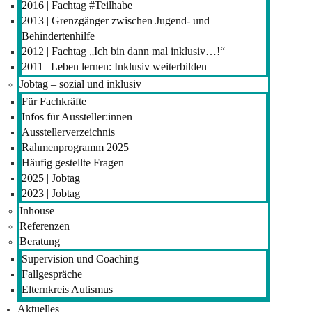
2016 | Fachtag #Teilhabe
2013 | Grenzgänger zwischen Jugend- und
Behindertenhilfe
2012 | Fachtag „Ich bin dann mal inklusiv…!“
2011 | Leben lernen: Inklusiv weiterbilden
Jobtag – sozial und inklusiv
Für Fachkräfte
Infos für Aussteller:innen
Ausstellerverzeichnis
Rahmenprogramm 2025
Häufig gestellte Fragen
2025 | Jobtag
2023 | Jobtag
Inhouse
Referenzen
Beratung
Supervision und Coaching
Fallgespräche
Elternkreis Autismus
Aktuelles