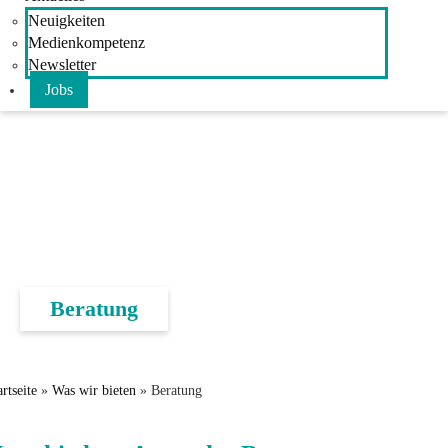
Neuigkeiten
Medienkompetenz
Newsletter
Jobs
Beratung
artseite
»
Was wir bieten
»
Beratung