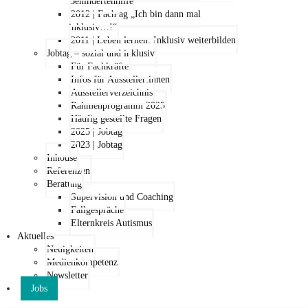
Behindertenhilfe
2012 | Fachtag „Ich bin dann mal
inklusiv…!“
2011 | Leben lernen: Inklusiv weiterbilden
Jobtag – sozial und inklusiv
Für Fachkräfte
Infos für Aussteller:innen
Ausstellerverzeichnis
Rahmenprogramm 2025
Häufig gestellte Fragen
2025 | Jobtag
2023 | Jobtag
Inhouse
Referenzen
Beratung
Supervision und Coaching
Fallgespräche
Elternkreis Autismus
Aktuelles
Neuigkeiten
Medienkompetenz
Newsletter
Jobs