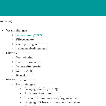
Veranstaltungen
Veranstaltungssuche
Pflegepunkte
Häufige Fragen
Teilnahmebedingungen
Über uns
Wer wir sind
Wie wir arbeiten
Veranstaltungsorte
Martinsclub
Kontakt
Was wir bieten
Fortbildungen
Pädagogische Begleitung
Autismus Spektrum
Leiten | Kommunizieren | Organisieren
Umgang mit herausforderndem Verhalten