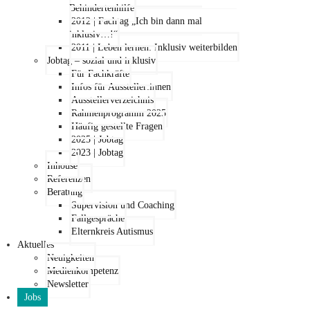
Behindertenhilfe
2012 | Fachtag „Ich bin dann mal
inklusiv…!“
2011 | Leben lernen: Inklusiv weiterbilden
Jobtag – sozial und inklusiv
Für Fachkräfte
Infos für Aussteller:innen
Ausstellerverzeichnis
Rahmenprogramm 2025
Häufig gestellte Fragen
2025 | Jobtag
2023 | Jobtag
Inhouse
Referenzen
Beratung
Supervision und Coaching
Fallgespräche
Elternkreis Autismus
Aktuelles
Neuigkeiten
Medienkompetenz
Newsletter
Jobs