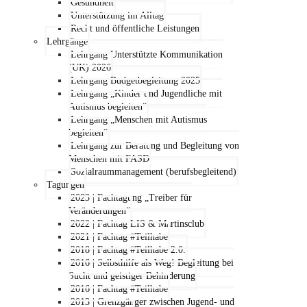
Gesundheit
Unterstützung im Alltag
Recht und öffentliche Leistungen
Lehrgänge
Lehrgang Unterstützte Kommunikation
(UK) 2026
Lehrgang Budgetbegleitung 2025
Lehrgang „Kinder und Jugendliche mit
Autismus begleiten“
Lehrgang „Menschen mit Autismus
begleiten“
Lehrgang zur Beratung und Begleitung von
Menschen mit FASD
Sozialraummanagement (berufsbegleitend)
Tagungen
2023 | Fachtagung „Treiber für
Veränderungen“
2022 | Fachtag LIS & Martinsclub
2021 | Fachtag #Teilhabe
2018 | Fachtag #Teilhabe 2.0.
2016 | Selbsthilfe als Weg! Begleitung bei
Sucht und geistiger Behinderung
2016 | Fachtag #Teilhabe
2013 | Grenzgänger zwischen Jugend- und