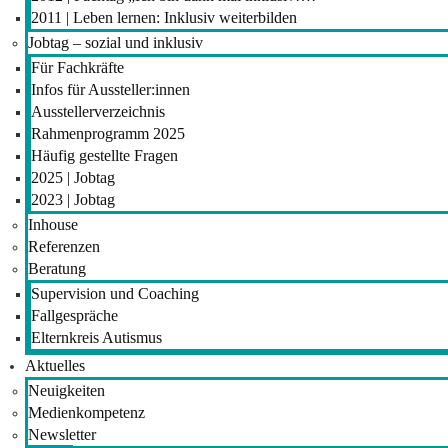
2011 | Leben lernen: Inklusiv weiterbilden
Jobtag – sozial und inklusiv
Für Fachkräfte
Infos für Aussteller:innen
Ausstellerverzeichnis
Rahmenprogramm 2025
Häufig gestellte Fragen
2025 | Jobtag
2023 | Jobtag
Inhouse
Referenzen
Beratung
Supervision und Coaching
Fallgespräche
Elternkreis Autismus
Aktuelles
Neuigkeiten
Medienkompetenz
Newsletter