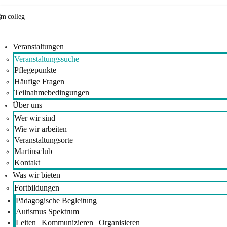
Veranstaltungen
Veranstaltungssuche
Pflegepunkte
Häufige Fragen
Teilnahmebedingungen
Über uns
Wer wir sind
Wie wir arbeiten
Veranstaltungsorte
Martinsclub
Kontakt
Was wir bieten
Fortbildungen
Pädagogische Begleitung
Autismus Spektrum
Leiten | Kommunizieren | Organisieren