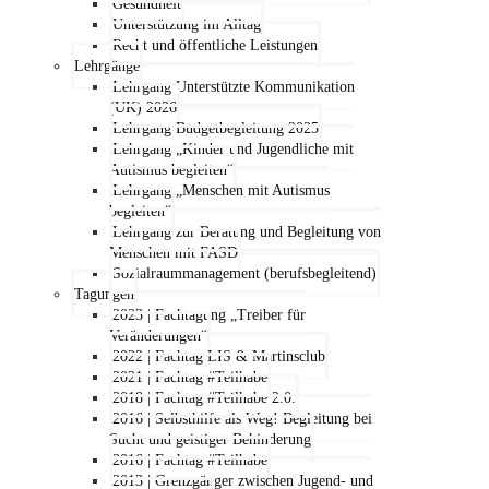
Gesundheit
Unterstützung im Alltag
Recht und öffentliche Leistungen
Lehrgänge
Lehrgang Unterstützte Kommunikation
(UK) 2026
Lehrgang Budgetbegleitung 2025
Lehrgang „Kinder und Jugendliche mit
Autismus begleiten“
Lehrgang „Menschen mit Autismus
begleiten“
Lehrgang zur Beratung und Begleitung von
Menschen mit FASD
Sozialraummanagement (berufsbegleitend)
Tagungen
2023 | Fachtagung „Treiber für
Veränderungen“
2022 | Fachtag LIS & Martinsclub
2021 | Fachtag #Teilhabe
2018 | Fachtag #Teilhabe 2.0.
2016 | Selbsthilfe als Weg! Begleitung bei
Sucht und geistiger Behinderung
2016 | Fachtag #Teilhabe
2013 | Grenzgänger zwischen Jugend- und