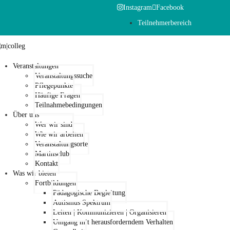
Instagram
Facebook
Teilnehmerbereich
Veranstaltungen
Veranstaltungssuche
Pflegepunkte
Häufige Fragen
Teilnahmebedingungen
Über uns
Wer wir sind
Wie wir arbeiten
Veranstaltungsorte
Martinsclub
Kontakt
Was wir bieten
Fortbildungen
Pädagogische Begleitung
Autismus Spektrum
Leiten | Kommunizieren | Organisieren
Umgang mit herausforderndem Verhalten