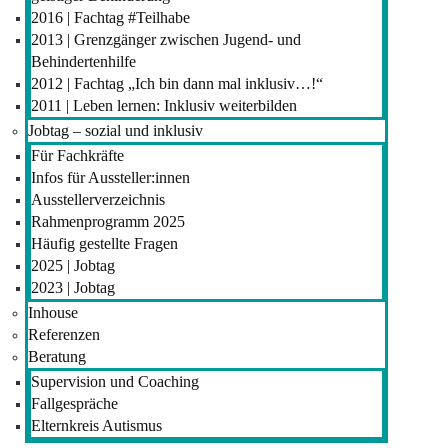
2016 | Fachtag #Teilhabe
2013 | Grenzgänger zwischen Jugend- und
Behindertenhilfe
2012 | Fachtag „Ich bin dann mal inklusiv…!“
2011 | Leben lernen: Inklusiv weiterbilden
Jobtag – sozial und inklusiv
Für Fachkräfte
Infos für Aussteller:innen
Ausstellerverzeichnis
Rahmenprogramm 2025
Häufig gestellte Fragen
2025 | Jobtag
2023 | Jobtag
Inhouse
Referenzen
Beratung
Supervision und Coaching
Fallgespräche
Elternkreis Autismus