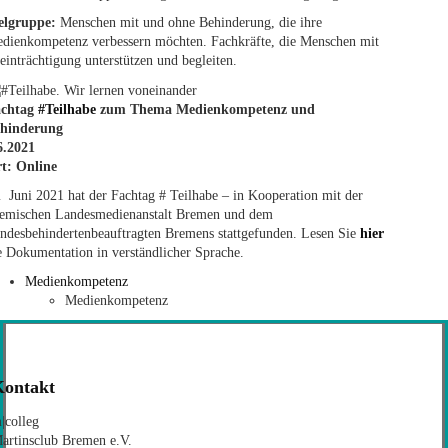
elgruppe:
Menschen mit und ohne Behinderung, die ihre
dienkompetenz verbessern möchten. Fachkräfte, die Menschen mit
einträchtigung unterstützen und begleiten.
achtag
#Teilhabe
zum Thema Medienkompetenz und
hinderung
6.2021
rt:
Online
 Juni 2021 hat der Fachtag # Teilhabe – in Kooperation mit der
emischen Landesmedienanstalt Bremen und dem
ndesbehindertenbeauftragten Bremens stattgefunden. Lesen Sie
hier
e Dokumentation in verständlicher Sprache.
Medienkompetenz
Medienkompetenz
Kontakt
|colleg
artinsclub Bremen e.V.