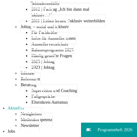
Behindertenhilfe
2012 | Fachtag „Ich bin dann mal
inklusiv…!“
2011 | Leben lernen: Inklusiv weiterbilden
Jobtag – sozial und inklusiv
Für Fachkräfte
Infos für Aussteller:innen
Ausstellerverzeichnis
Rahmenprogramm 2025
Häufig gestellte Fragen
2025 | Jobtag
2023 | Jobtag
Inhouse
Referenzen
Beratung
Supervision und Coaching
Fallgespräche
Elternkreis Autismus
Aktuelles
Neuigkeiten
Medienkompetenz
Newsletter
Programmheft 2026
Jobs