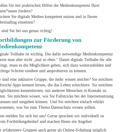
llen Sie mit praktischen Hilfen die Medienkompetenz Ihrer
ient*innen fördern?
chten Sie digitale Medien kompetent nutzen und in Ihrem
beitsalltag einsetzen?
 sind Sie bei uns genau richtig!
ortbildungen zur Förderung von
edienkompetenz
gitale Teilhabe ist wichtig. Die dafür notwendige Medienkompetenz
lernt man aber nicht „mal so eben.“ Damit digitale Teilhabe für alle
lingt, muss es die Möglichkeit geben, sich dazu weiterzubilden und
chtige Schritte einüben und ausprobieren zu können.
e sind eine inklusive Gruppe, die mehr wissen möchte? Sie möchten
lfreiche Apps kennen lernen, die das Leben erleichtern. Sie möchten
glichkeiten kennenlernen, mit anderen Menschen in Kontakt zu
eten. Sie möchten wissen, wie Sie Fallstricke bei der Internetnutzung
kennen und umgehen können. Und Sie möchten einfach erklärt
kommen, was Sie zum Thema Datenschutz wissen sollten.
nn melden Sie sich bei uns! Gerne sprechen wir individuell zu
rem Fortbildungsbedarf und machen Ihnen ein Angebot.
r erfahrenere Gruppen auch gerne als Online-Schulung möglich.