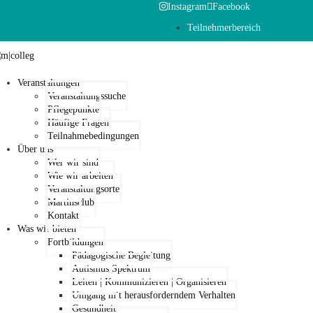
Instagram
Facebook
Teilnehmerbereich
Veranstaltungen
Veranstaltungssuche
Pflegepunkte
Häufige Fragen
Teilnahmebedingungen
Über uns
Wer wir sind
Wie wir arbeiten
Veranstaltungsorte
Martinsclub
Kontakt
Was wir bieten
Fortbildungen
Pädagogische Begleitung
Autismus Spektrum
Leiten | Kommunizieren | Organisieren
Umgang mit herausforderndem Verhalten
Gesundheit