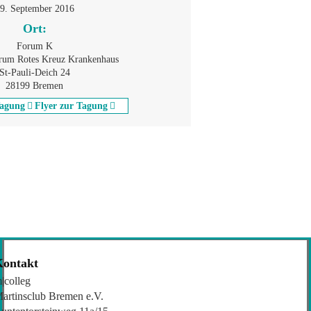
9. September 2016
Ort:
Forum K
rum Rotes Kreuz Krankenhaus
St-Pauli-Deich 24
28199 Bremen
Tagung
Flyer zur Tagung
Kontakt
|colleg
artinsclub Bremen e.V.