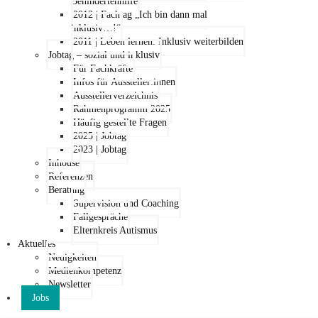
Behindertenhilfe
2012 | Fachtag „Ich bin dann mal
inklusiv…!“
2011 | Leben lernen: Inklusiv weiterbilden
Jobtag – sozial und inklusiv
Für Fachkräfte
Infos für Aussteller:innen
Ausstellerverzeichnis
Rahmenprogramm 2025
Häufig gestellte Fragen
2025 | Jobtag
2023 | Jobtag
Inhouse
Referenzen
Beratung
Supervision und Coaching
Fallgespräche
Elternkreis Autismus
Aktuelles
Neuigkeiten
Medienkompetenz
Newsletter
Jobs