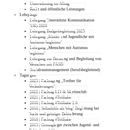
Unterstützung im Alltag
Recht und öffentliche Leistungen
Lehrgänge
Lehrgang Unterstützte Kommunikation
(UK) 2026
Lehrgang Budgetbegleitung 2025
Lehrgang „Kinder und Jugendliche mit
Autismus begleiten“
Lehrgang „Menschen mit Autismus
begleiten“
Lehrgang zur Beratung und Begleitung von
Menschen mit FASD
Sozialraummanagement (berufsbegleitend)
Tagungen
2023 | Fachtagung „Treiber für
Veränderungen“
2022 | Fachtag LIS & Martinsclub
2021 | Fachtag #Teilhabe
2018 | Fachtag #Teilhabe 2.0.
2016 | Selbsthilfe als Weg! Begleitung bei
Sucht und geistiger Behinderung
2016 | Fachtag #Teilhabe
2013 | Grenzgänger zwischen Jugend- und