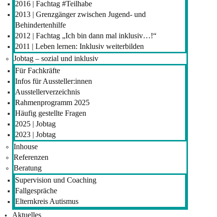
2016 | Fachtag #Teilhabe
2013 | Grenzgänger zwischen Jugend- und
Behindertenhilfe
2012 | Fachtag „Ich bin dann mal inklusiv…!“
2011 | Leben lernen: Inklusiv weiterbilden
Jobtag – sozial und inklusiv
Für Fachkräfte
Infos für Aussteller:innen
Ausstellerverzeichnis
Rahmenprogramm 2025
Häufig gestellte Fragen
2025 | Jobtag
2023 | Jobtag
Inhouse
Referenzen
Beratung
Supervision und Coaching
Fallgespräche
Elternkreis Autismus
Aktuelles