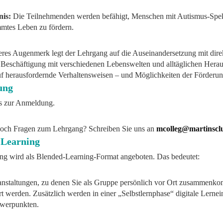
nis:
Die Teilnehmenden werden befähigt, Menschen mit Autismus-Spek
mmtes Leben zu fördern.
eres Augenmerk legt der Lehrgang auf die Auseinandersetzung mit di
e Beschäftigung mit verschiedenen Lebenswelten und alltäglichen Her
f herausfordernde Verhaltensweisen – und Möglichkeiten der Förderung
ung
s zur Anmeldung.
noch Fragen zum Lehrgang? Schreiben Sie uns an
mcolleg@martinscl
 Learning
ng wird als Blended-Learning-Format angeboten. Das bedeutet:
ranstaltungen, zu denen Sie als Gruppe persönlich vor Ort zusammenk
t werden. Zusätzlich werden in einer „Selbstlernphase“ digitale Lernei
werpunkten.