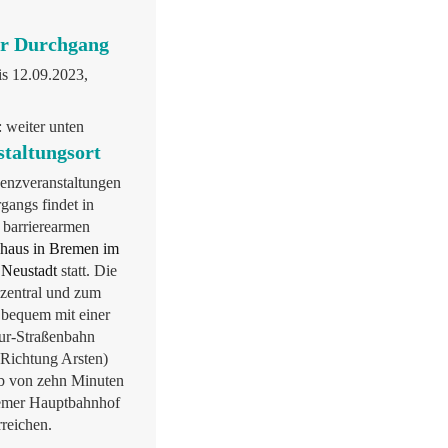
er Durchgang
is 12.09.2023,
 weiter unten
staltungsort
senzveranstaltungen
gangs findet in
 barrierearmen
haus in Bremen im
l Neustadt
statt. Die
 zentral und zum
 bequem mit einer
lur-Straßenbahn
 Richtung Arsten)
lb von zehn Minuten
mer Hauptbahnhof
rreichen.