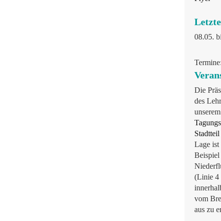
Letzt
08.05. b
Termine:
Veran
Die Prä
des Lehr
unserem
Tagungs
Stadttei
Lage ist
Beispiel
Niederf
(Linie 4
innerha
vom Bre
aus zu e