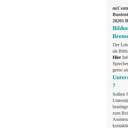
m|Cent
Buntent
28201 
Bildun
Brem
Der Leh
als Bild
Hier
Inf
Spreche
gerne an
Unter
?
Sollten 
Unterstü
benötige
zum Beis
Assisten
kontakti