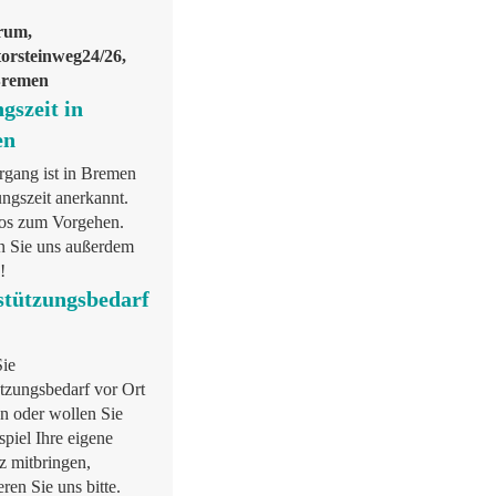
rum,
orsteinweg24/26,
Bremen
gszeit in
en
rgang ist in Bremen
ungszeit anerkannt.
os zum Vorgehen.
n Sie uns außerdem
!
stützungsbedarf
Sie
tzungsbedarf vor Ort
n oder wollen Sie
piel Ihre eigene
z mitbringen,
eren Sie uns bitte.