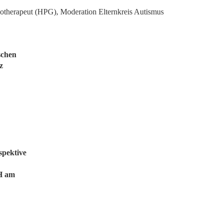
hotherapeut (HPG), Moderation Elternkreis Autismus
schen
z
spektive
H am