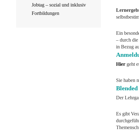
Jobtag – sozial und inklusiv
Lernergeb
Fortbildungen
selbstbesti
Ein besond
– durch di
in Bezug au
Anmeld
Hier
geht e
Sie haben 
Blended
Der Lehrga
Es gibt Ve
durchgeführ
Themensch