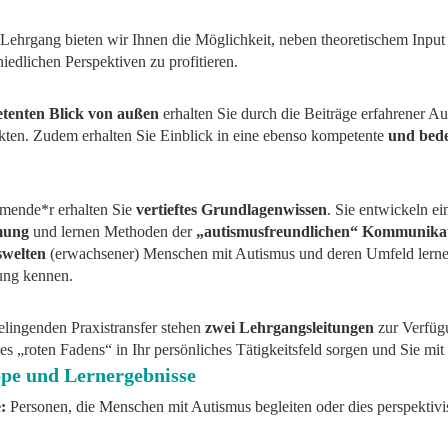
Lehrgang bieten wir Ihnen die Möglichkeit, neben theoretischem Input
hiedlichen Perspektiven zu profitieren.
tenten Blick von außen
erhalten Sie durch die Beiträge erfahrener A
ten. Zudem erhalten Sie Einblick in eine ebenso kompetente
und bed
hmende*r erhalten Sie
vertieftes Grundlagenwissen
. Sie entwickeln ei
mung
und lernen Methoden der
„autismusfreundlichen“ Kommunika
welten
(erwachsener) Menschen mit Autismus und deren Umfeld lern
ung kennen.
elingenden Praxistransfer stehen
zwei Lehrgangsleitungen
zur Verfügu
es „roten Fadens“ in Ihr persönliches Tätigkeitsfeld sorgen und Sie mit 
ppe und Lernergebnisse
:
Personen, die Menschen mit Autismus begleiten oder dies perspektivi