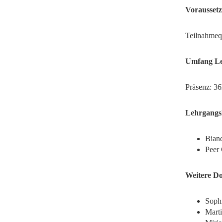
Vorausset
Teilnahmequ
Umfang Le
Präsenz: 36
Lehrgangsl
Bianc
Peer
Weitere D
Soph
Marti