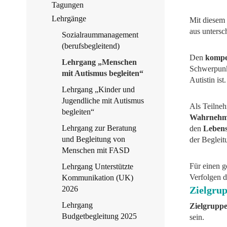
Tagungen
Lehrgänge
Mit diesem 
aus untersc
Sozialraummanagement
(berufsbegleitend)
Den
kompe
Lehrgang „Menschen
Schwerpunk
mit Autismus begleiten“
Autistin ist.
Lehrgang „Kinder und
Jugendliche mit Autismus
Als Teilne
begleiten“
Wahrneh
Lehrgang zur Beratung
den
Lebens
und Begleitung von
der Begleit
Menschen mit FASD
Für einen g
Lehrgang Unterstützte
Verfolgen d
Kommunikation (UK)
2026
Zielgru
Lehrgang
Zielgruppe
Budgetbegleitung 2025
sein.