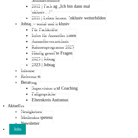
Behindertenhilfe
2012 | Fachtag „Ich bin dann mal
inklusiv…!“
2011 | Leben lernen: Inklusiv weiterbilden
Jobtag – sozial und inklusiv
Für Fachkräfte
Infos für Aussteller:innen
Ausstellerverzeichnis
Rahmenprogramm 2025
Häufig gestellte Fragen
2025 | Jobtag
2023 | Jobtag
Inhouse
Referenzen
Beratung
Supervision und Coaching
Fallgespräche
Elternkreis Autismus
Aktuelles
Neuigkeiten
Medienkompetenz
Newsletter
Jobs