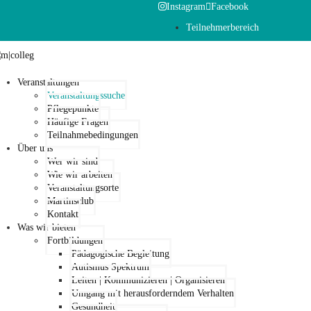
Instagram
Facebook
Teilnehmerbereich
Veranstaltungen
Veranstaltungssuche
Pflegepunkte
Häufige Fragen
Teilnahmebedingungen
Über uns
Wer wir sind
Wie wir arbeiten
Veranstaltungsorte
Martinsclub
Kontakt
Was wir bieten
Fortbildungen
Pädagogische Begleitung
Autismus Spektrum
Leiten | Kommunizieren | Organisieren
Umgang mit herausforderndem Verhalten
Gesundheit