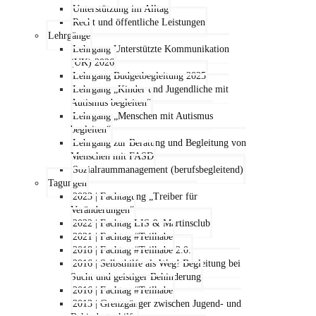
Unterstützung im Alltag
Recht und öffentliche Leistungen
Lehrgänge
Lehrgang Unterstützte Kommunikation
(UK) 2026
Lehrgang Budgetbegleitung 2025
Lehrgang „Kinder und Jugendliche mit
Autismus begleiten“
Lehrgang „Menschen mit Autismus
begleiten“
Lehrgang zur Beratung und Begleitung von
Menschen mit FASD
Sozialraummanagement (berufsbegleitend)
Tagungen
2023 | Fachtagung „Treiber für
Veränderungen“
2022 | Fachtag LIS & Martinsclub
2021 | Fachtag #Teilhabe
2018 | Fachtag #Teilhabe 2.0.
2016 | Selbsthilfe als Weg! Begleitung bei
Sucht und geistiger Behinderung
2016 | Fachtag #Teilhabe
2013 | Grenzgänger zwischen Jugend- und