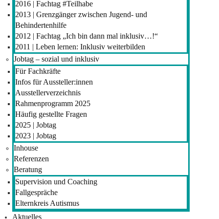
2016 | Fachtag #Teilhabe
2013 | Grenzgänger zwischen Jugend- und
Behindertenhilfe
2012 | Fachtag „Ich bin dann mal inklusiv…!“
2011 | Leben lernen: Inklusiv weiterbilden
Jobtag – sozial und inklusiv
Für Fachkräfte
Infos für Aussteller:innen
Ausstellerverzeichnis
Rahmenprogramm 2025
Häufig gestellte Fragen
2025 | Jobtag
2023 | Jobtag
Inhouse
Referenzen
Beratung
Supervision und Coaching
Fallgespräche
Elternkreis Autismus
Aktuelles