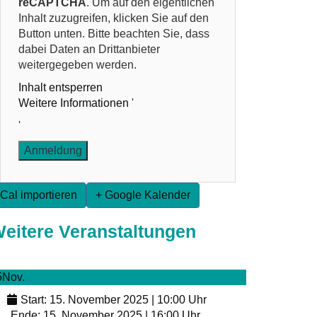
reCAPTCHA
. Um auf den eigentlichen
Inhalt zuzugreifen, klicken Sie auf den
Button unten. Bitte beachten Sie, dass
dabei Daten an Drittanbieter
weitergegeben werden.
Inhalt entsperren
Weitere Informationen
'
'
iCal importieren
+ Google Kalender
eitere Veranstaltungen
5
Nov.
Start: 15. November 2025 | 10:00 Uhr
Ende: 15. November 2025 | 16:00 Uhr