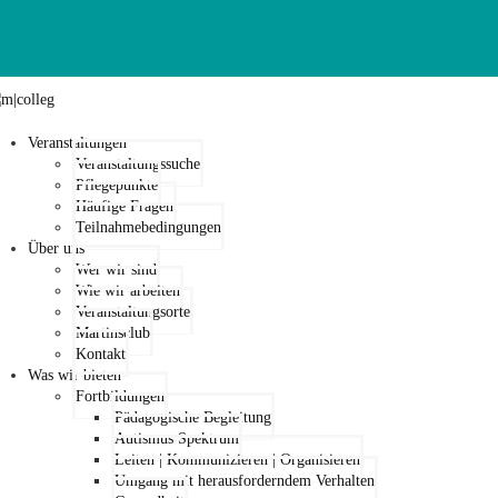
Veranstaltungen
Veranstaltungssuche
Pflegepunkte
Häufige Fragen
Teilnahmebedingungen
Über uns
Wer wir sind
Wie wir arbeiten
Veranstaltungsorte
Martinsclub
Kontakt
Was wir bieten
Fortbildungen
Pädagogische Begleitung
Autismus Spektrum
Leiten | Kommunizieren | Organisieren
Umgang mit herausforderndem Verhalten