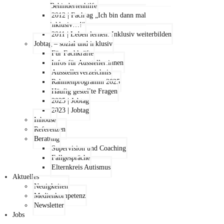
Behindertenhilfe
2012 | Fachtag „Ich bin dann mal
inklusiv…!“
2011 | Leben lernen: Inklusiv weiterbilden
Jobtag – sozial und inklusiv
Für Fachkräfte
Infos für Aussteller:innen
Ausstellerverzeichnis
Rahmenprogramm 2025
Häufig gestellte Fragen
2025 | Jobtag
2023 | Jobtag
Inhouse
Referenzen
Beratung
Supervision und Coaching
Fallgespräche
Elternkreis Autismus
Aktuelles
Neuigkeiten
Medienkompetenz
Newsletter
Jobs