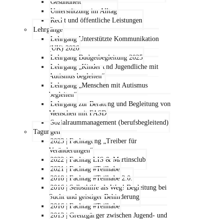
Gesundheit
Unterstützung im Alltag
Recht und öffentliche Leistungen
Lehrgänge
Lehrgang Unterstützte Kommunikation
(UK) 2026
Lehrgang Budgetbegleitung 2025
Lehrgang „Kinder und Jugendliche mit
Autismus begleiten“
Lehrgang „Menschen mit Autismus
begleiten“
Lehrgang zur Beratung und Begleitung von
Menschen mit FASD
Sozialraummanagement (berufsbegleitend)
Tagungen
2023 | Fachtagung „Treiber für
Veränderungen“
2022 | Fachtag LIS & Martinsclub
2021 | Fachtag #Teilhabe
2018 | Fachtag #Teilhabe 2.0.
2016 | Selbsthilfe als Weg! Begleitung bei
Sucht und geistiger Behinderung
2016 | Fachtag #Teilhabe
2013 | Grenzgänger zwischen Jugend- und