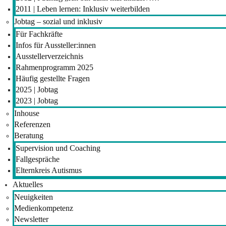
2011 | Leben lernen: Inklusiv weiterbilden
Jobtag – sozial und inklusiv
Für Fachkräfte
Infos für Aussteller:innen
Ausstellerverzeichnis
Rahmenprogramm 2025
Häufig gestellte Fragen
2025 | Jobtag
2023 | Jobtag
Inhouse
Referenzen
Beratung
Supervision und Coaching
Fallgespräche
Elternkreis Autismus
Aktuelles
Neuigkeiten
Medienkompetenz
Newsletter