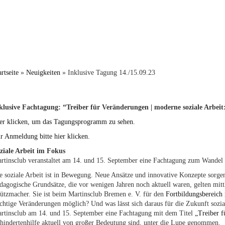
artseite
»
Neuigkeiten
»
Inklusive Tagung 14./15.09.23
klusive Fachtagung: “Treiber für Veränderungen | moderne soziale Arbeit
er klicken, um das Tagungsprogramm zu sehen.
r Anmeldung bitte hier klicken.
ziale Arbeit im Fokus
rtinsclub veranstaltet am 14. und 15. September eine Fachtagung zum Wandel s
e soziale Arbeit ist in Bewegung. Neue Ansätze und innovative Konzepte sorgen
dagogische Grundsätze, die vor wenigen Jahren noch aktuell waren, gelten mittl
ützmacher. Sie ist beim Martinsclub Bremen e. V. für den
Fortbildungsbereich 
chtige Veränderungen möglich? Und was lässt sich daraus für die Zukunft sozia
rtinsclub am 14. und 15. September eine Fachtagung mit dem Titel
„Treiber f
hindertenhilfe aktuell von großer Bedeutung sind, unter die Lupe genommen.