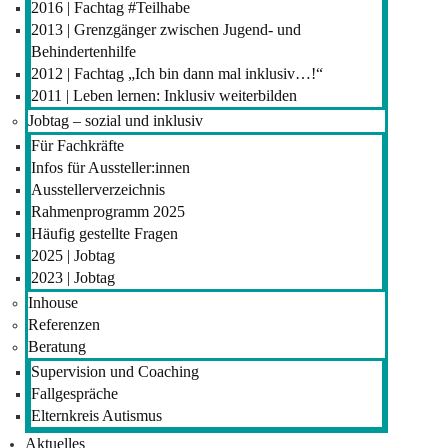
2016 | Fachtag #Teilhabe
2013 | Grenzgänger zwischen Jugend- und
Behindertenhilfe
2012 | Fachtag „Ich bin dann mal inklusiv…!“
2011 | Leben lernen: Inklusiv weiterbilden
Jobtag – sozial und inklusiv
Für Fachkräfte
Infos für Aussteller:innen
Ausstellerverzeichnis
Rahmenprogramm 2025
Häufig gestellte Fragen
2025 | Jobtag
2023 | Jobtag
Inhouse
Referenzen
Beratung
Supervision und Coaching
Fallgespräche
Elternkreis Autismus
Aktuelles