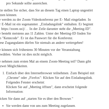
pro Sekunde sollte ausreichen.
tte stellen Sie sicher, dass Sie an diesem Tag einen Laptop ungestört
tzen können.
e werden zu der Zoom-Videokonferenz per E- Mail eingeladen. In
r E-Mail ist ein sogenannter. „Einladungslink“ enthalten. Er beginnt
: https://zoom.us/j/… In der Zeile darunter steht die „Meeting-ID“.
e besteht meistens aus 11 Zahlen. Unter der Meeting-ID finden Sie
n “Kenncode“. Er ist das Passwort für die Konferenz.
ese Zugangsdaten dürfen Sie niemals an andere weitergeben!
e können sich frühestens 30 Minuten vor der Veranstaltung
nwählen. Vorher ist dies nicht möglich.
e nehmen zum ersten Mal an einem Zoom-Meeting teil? Dann gibt
 zwei Möglichkeiten.
Einfach über den Internetbrowser teilnehmen. Zum Beispiel mit
„Chrome“ oder „Firefox“: Klicken Sie auf den Einladungslink.
Folgendes Fenster erscheint:
Klicken Sie auf „Meeting öffnen“, dann erscheint folgende
Information:
icken Sie dann auf „starten Sie es über den Browser.“
Sie werden dann von uns zum Meeting zugelassen.