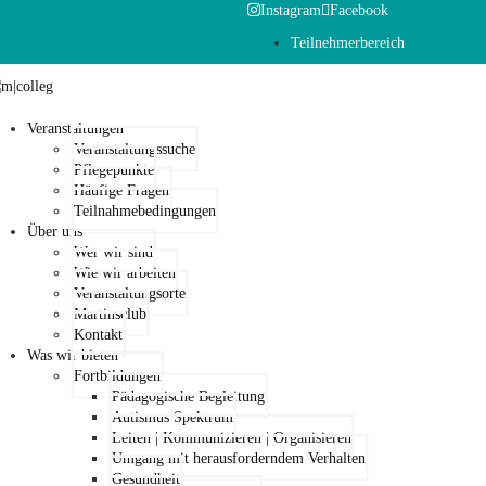
Instagram
Facebook
Teilnehmerbereich
Veranstaltungen
Veranstaltungssuche
Pflegepunkte
Häufige Fragen
Teilnahmebedingungen
Über uns
Wer wir sind
Wie wir arbeiten
Veranstaltungsorte
Martinsclub
Kontakt
Was wir bieten
Fortbildungen
Pädagogische Begleitung
Autismus Spektrum
Leiten | Kommunizieren | Organisieren
Umgang mit herausforderndem Verhalten
Gesundheit