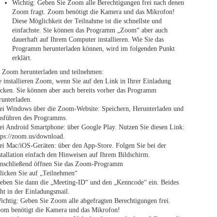
Wichtig: Geben Sie Zoom alle Berechtigungen frei nach denen
Zoom fragt. Zoom benötigt die Kamera und das Mikrofon!
Diese Möglichkeit der Teilnahme ist die schnellste und
einfachste. Sie können das Programm „Zoom“ aber auch
dauerhaft auf Ihrem Computer installieren. Wie Sie das
Programm herunterladen können, wird im folgenden Punkt
erklärt.
 Zoom herunterladen und teilnehmen:
e installieren Zoom, wenn Sie auf den Link in Ihrer Einladung
icken. Sie können aber auch bereits vorher das Programm
runterladen.
ei Windows über die Zoom-Website: Speichern, Herunterladen und
sführen des Programms.
ei Android Smartphone: über Google Play. Nutzen Sie diesen Link:
tps://zoom.us/download.
ei Mac/iOS-Geräten: über den App-Store. Folgen Sie bei der
stallation einfach den Hinweisen auf Ihrem Bildschirm.
nschließend öffnen Sie das Zoom-Programm
licken Sie auf „Teilnehmen“
eben Sie dann die „Meeting-ID“ und den „Kenncode“ ein. Beides
eht in der Einladungsmail.
ichtig: Geben Sie Zoom alle abgefragten Berechtigungen frei.
om benötigt die Kamera und das Mikrofon!