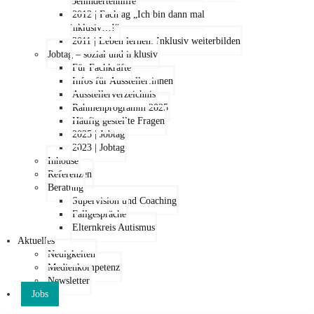
Behindertenhilfe
2012 | Fachtag „Ich bin dann mal
inklusiv…!“
2011 | Leben lernen: Inklusiv weiterbilden
Jobtag – sozial und inklusiv
Für Fachkräfte
Infos für Aussteller:innen
Ausstellerverzeichnis
Rahmenprogramm 2025
Häufig gestellte Fragen
2025 | Jobtag
2023 | Jobtag
Inhouse
Referenzen
Beratung
Supervision und Coaching
Fallgespräche
Elternkreis Autismus
Aktuelles
Neuigkeiten
Medienkompetenz
Newsletter
Jobs