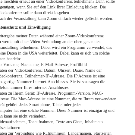
ie möchten erneut an einer Videokonferenz teilnehmen? Dann sollte
 genügen, wenn Sie auf den Link Ihrer Einladung klicken. Die
deokonferenz sollte dann direkt losgehen.
ach der Veranstaltung kann Zoom einfach wieder gelöscht werden.
tenschutz und Einwilligung
itergabe meiner Daten während einer Zoom-Videokonferenz
h werde mit einer Video-Verbindung an der oben genannten
ranstaltung teilnehmen. Dabei wird ein Programm verwendet, das
ine Daten in die USA weiterleitet. Dabei kann es sich um solche
ten handeln:
hr Vorname, Nachname, E-Mail-Adresse, Profilbild
aten der Videokonferenz: Datum, Uhrzeit, Dauer, Name der
deokonferenz, Teilnehmer-IP-Adresse. Die IP Adresse ist eine
nzigartige Nummer Internet-Anschlusses. Sie ist sozusagen die
lefonnummer Ihres Internet-Anschlusses.
aten zu Ihrem Gerät: IP-Adresse, Programm-Version, MAC-
resse. Die Mac-Adresse ist eine Nummer, die zu Ihrem verwendeten
rät gehört. Jedes Smartphone, Tablet oder jeder
mputer hat eine solche Nummer. Diese Nummer ist einzigartig und
n kann sie nicht verändern.
ideoaufnahmen, Tonaufnahmen, Texte aus Chats, Inhalte aus
äsentationen
aten zur Verbindung wie Rufnummern, Ländernamen, Startzeiten