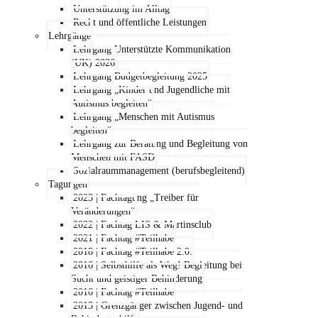
Unterstützung im Alltag
Recht und öffentliche Leistungen
Lehrgänge
Lehrgang Unterstützte Kommunikation
(UK) 2026
Lehrgang Budgetbegleitung 2025
Lehrgang „Kinder und Jugendliche mit
Autismus begleiten“
Lehrgang „Menschen mit Autismus
begleiten“
Lehrgang zur Beratung und Begleitung von
Menschen mit FASD
Sozialraummanagement (berufsbegleitend)
Tagungen
2023 | Fachtagung „Treiber für
Veränderungen“
2022 | Fachtag LIS & Martinsclub
2021 | Fachtag #Teilhabe
2018 | Fachtag #Teilhabe 2.0.
2016 | Selbsthilfe als Weg! Begleitung bei
Sucht und geistiger Behinderung
2016 | Fachtag #Teilhabe
2013 | Grenzgänger zwischen Jugend- und