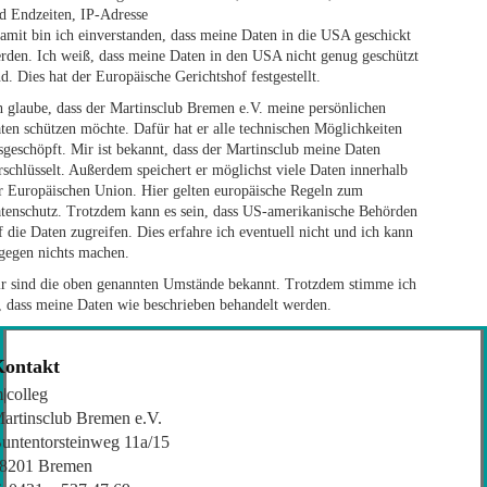
d Endzeiten, IP-Adresse
amit bin ich einverstanden, dass meine Daten in die USA geschickt
rden. Ich weiß, dass meine Daten in den USA nicht genug geschützt
nd. Dies hat der Europäische Gerichtshof festgestellt.
h glaube, dass der Martinsclub Bremen e.V. meine persönlichen
ten schützen möchte. Dafür hat er alle technischen Möglichkeiten
sgeschöpft. Mir ist bekannt, dass der Martinsclub meine Daten
rschlüsselt. Außerdem speichert er möglichst viele Daten innerhalb
r Europäischen Union. Hier gelten europäische Regeln zum
tenschutz. Trotzdem kann es sein, dass US-amerikanische Behörden
f die Daten zugreifen. Dies erfahre ich eventuell nicht und ich kann
gegen nichts machen.
r sind die oben genannten Umstände bekannt. Trotzdem stimme ich
, dass meine Daten wie beschrieben behandelt werden.
Kontakt
|colleg
artinsclub Bremen e.V.
untentorsteinweg 11a/15
8201 Bremen