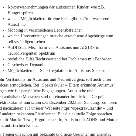
Körperwahrnehmungen der autistischen Kinder, wie z.B.
Hunger spüren
welche Möglichkeiten für eine Reha gibt es für erwachsene
AutistInnen
Mobbing in verschiedenen Lebensbereichen
welche Unterstützungen brauche erwachsene Angehörige zum
selbstständigen Leben
AuDHS als Mischform von Autismus und AD(H)S im
neurodivergenten Spektrum
rechtliche Hilfe/Rechtsbeistand bei Problemen mit Behörden
Geschwister-Dynamiken
Möglichkeiten der Selbstregulation im Autismus-Spektrum
hr Verständnis für Autismus und Neurodivergenz soll auch unser
dcast ermöglichen. Bei „Spektrakulär – Eltern erkunden Autismus“
rgen wir für persönliche Begegnungen. Autistische und
chtautistische Menschen sind miteinander im direkten Gespräch.
ektrakulär ist nun schon seit Dezember 2023 auf Sendung. Zu hören
d nachzulesen auf unserer Webseite
https://spektrakulaer.de/
– und
f anderen bekannten Plattformen. Für die aktuelle Folge sprachen
r mit Mareke Tews, Ergotherapeutin, Autistin mit ADHS und Mutter
nes autistischen Kindes.
r freuen uns schon auf bekannte und neue Gesichter am Dienstag!