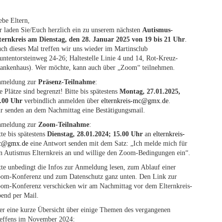
ebe Eltern,
r laden Sie/Euch herzlich ein zu unserem nächsten
Autismus-
ternkreis am Dienstag, den 28. Januar 2025 von 19 bis 21 Uhr
.
ch dieses Mal treffen wir uns wieder im Martinsclub
untentorsteinweg 24-26; Haltestelle Linie 4 und 14, Rot-Kreuz-
ankenhaus). Wer möchte, kann auch über „Zoom“ teilnehmen.
meldung zur
Präsenz-Teilnahme
:
e Plätze sind begrenzt! Bitte bis spätestens
Montag, 27.01.2025,
.00 Uhr
verbindlich anmelden über
elternkreis-mc@gmx.de
.
r senden an dem Nachmittag eine Bestätigungsmail.
meldung zur
Zoom-Teilnahme
:
tte bis spätestens
Dienstag, 28.01.2024; 15.00 Uhr
an
elternkreis-
c@gmx.de
eine Antwort senden mit dem Satz: „Ich melde mich für
n Autismus Elternkreis an und willige den Zoom-Bedingungen ein“.
tte unbedingt die Infos zur Anmeldung lesen, zum Ablauf einer
om-Konferenz und zum Datenschutz ganz unten. Den Link zur
om-Konferenz verschicken wir am Nachmittag vor dem Elternkreis-
end per Mail.
er eine kurze Übersicht über einige Themen des vergangenen
effens im November 2024: