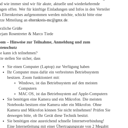
d wie immer sind wir für akute, aktuelle und wiederkehrende
agen offen. Wer für künftige Einladungen und Infos in den Verteiler
s Elternkreises aufgenommen werden möchte, schickt bitte eine
rze Mitteilung an
elternkreis-mc@gmx.de
.
rzliche Grüße
rjam Rosentreter & Marco Tiede
om – Hinweise zur Teilnahme, Anmeldung und zum
tenschutz
e kann ich teilnehmen?
tte stellen Sie sicher, dass
Sie einen Computer (Laptop) zur Verfügung haben
Ihr Computer muss dafür ein verbreitetes Betriebssystem
besitzen. Zoom funktioniert mit:
Windows, ist das Betriebssystem auf den meisten
Computern
MAC OS, ist das Betriebssystem auf Apple-Computern
Sie benötigen eine Kamera und ein Mikrofon. Die meisten
Notebooks besitzen eine Kamera oder ein Mikrofon. Ohne
Kamera und Mikrofon können Sie nicht teilnehmen! Prüfen Sie
deswegen bitte, ob Ihr Gerät diese Technik besitzt.
Sie benötigen eine ausreichend schnelle Internetverbindung!
Eine Internetleitung mit einer Übertragungsrate von 2 Megabit